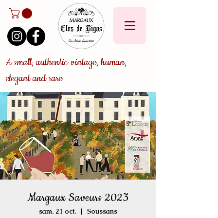
A small, authentic vintage, human,
elegant and rare
Margaux Saveurs 2023
sam. 21 oct.
  |  
Soussans