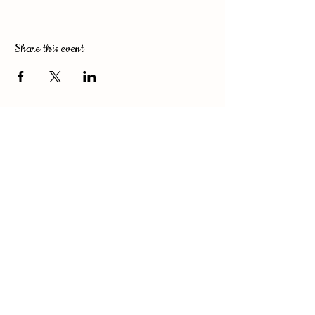
Share this event
Clos de Bigos
AOC Margaux - Cru artisan
2 rue du Grand Soussans
33460 Soussans
France
Terms & conditions