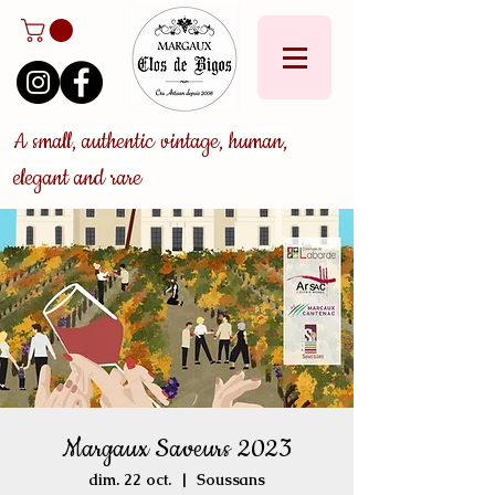
A small, authentic vintage, human,
elegant and rare
Margaux Saveurs 2023
dim. 22 oct.
  |  
Soussans