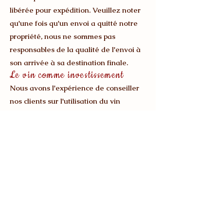
libérée pour expédition. Veuillez noter
qu'une fois qu'un envoi a quitté notre
propriété, nous ne sommes pas
responsables de la qualité de l'envoi à
son arrivée à sa destination finale.
Le vin comme investissement
Nous avons l'expérience de conseiller
nos clients sur l'utilisation du vin
comme une forme alternative
d'investissement. Les conseils que nous
pouvons donner sur l'investissement ne
constituent pas un accord contraignant
et les clients doivent être conscients
que le marché du vin peut être volatil
et qu'aucune garantie ne peut être
donnée sur les rendements probables.