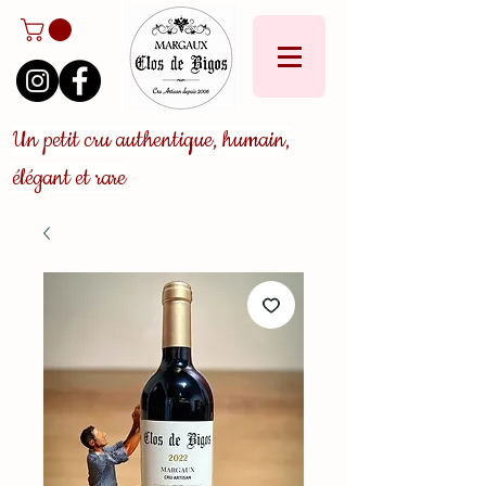
Un petit cru authentique, humain,
élégant et rare